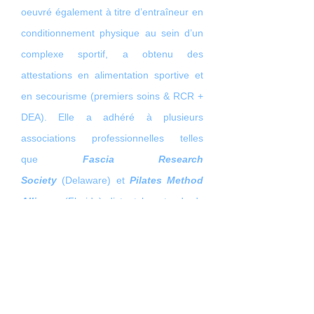
oeuvré également à titre d’entraîneur en
conditionnement physique au sein d’un
complexe sportif, a obtenu des
attestations en alimentation sportive et
en secourisme (premiers soins & RCR +
DEA). Elle a adhéré à plusieurs
associations professionnelles telles
que
Fascia Research
Society
(Delaware) et
Pilates Method
Alliance
(Floride) dictant les standards
de qualité de la méthode employée
internationalement.
Services