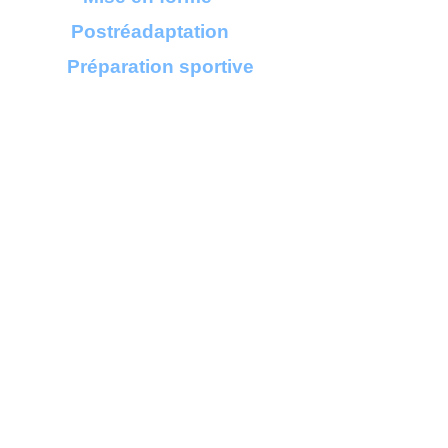
Postréadaptation
Préparation sportive
Méthode d"entraînement physique
améliorant la force,
la souplesse, la
coordination et la posture.
Exercices
au sol focalisant sur la
respiration,
l'activation des muscles
profonds, la stabilisation
et la
mobilisation des articulations.
Sur
musique downtempo, alternance de
proprioception,
de renforcement et
d'étirement
sollicitant tous les
groupes musculaires
dans le respect
des limites.