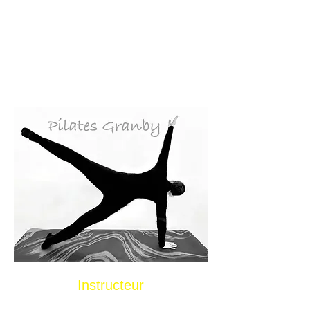
· posture
· souplesse
· coordination
· équilibre
· alignement articulaire
Instructeur